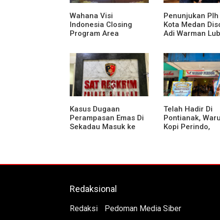
Wahana Visi
Penunjukan Plh
Indonesia Closing
Kota Medan Diso
Program Area
Adi Warman Lub
Sekadau
Pertanyakan
Komitmen terh
Sistem Merit
Kasus Dugaan
Telah Hadir Di
Perampasan Emas Di
Pontianak, War
Sekadau Masuk ke
Kopi Perindo,
Tahap Penyidikan
Hadirkan Ruang
Silaturahmi dan
Mendukung UM
Redaksional
Redaksi
Pedoman Media Siber