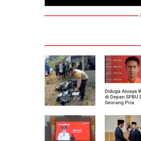
Diduga Aniaya 
di Depan SPBU 
Seorang Pria
Diamankan Pol
Medan Area
Truk Kontainer Oleng
Tabrak Vario, Warga
Kapuas Meninggal di
Dusun Mak Tampong