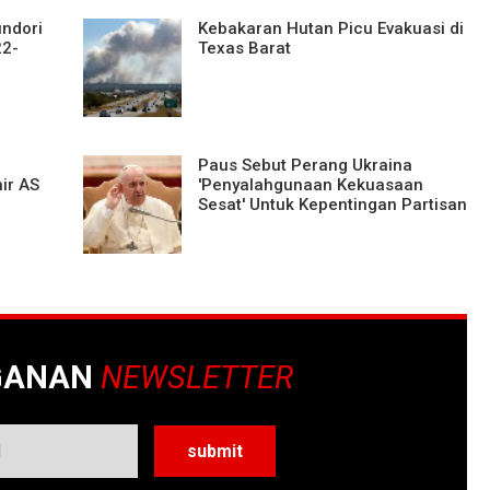
undori
Kebakaran Hutan Picu Evakuasi di
22-
Texas Barat
Paus Sebut Perang Ukraina
nir AS
'Penyalahgunaan Kekuasaan
Sesat' Untuk Kepentingan Partisan
GANAN
NEWSLETTER