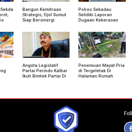
 Sekda
Bangun Kemitraan
Polres Sekadau
rot,
Strategis, Ojol Sumut
Selidiki Laporan
is
Siap Bersinergi
Dugaan Kekerasan
Menciptakan
Seksual Terhadap
adap
Lingkungan yang
Anak Dibawah Umur
Tertib dan Kondusif
Angota Legislatif
Penemuan Mayat Pria
ung
Partai Perindo Kalbar
di Tergeletak Di
Ikuti Bimtek Partai Di
Halaman Rumah
Jakarta
Warga, Ini Penjelasan
Polisi
KM
Fol