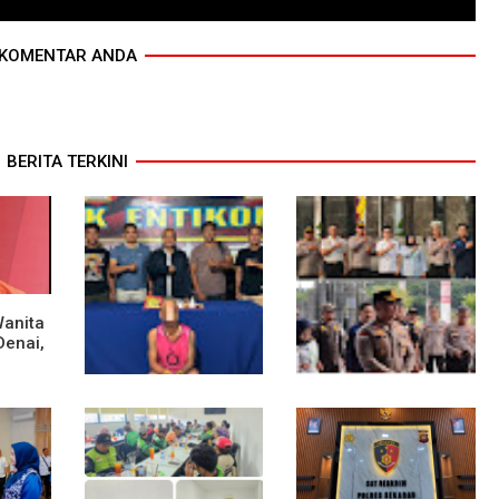
KOMENTAR ANDA
BERITA TERKINI
Wanita
Denai,
sek
Polsek Entikong
Kunker Perdana ke
Gagalkan Peredaran
Entikong, Kapolres
Sabu 151,76 Gram di
Sanggau: Keamanan
Perbatasan
Perbatasan Tanggung
Jawab Bersama