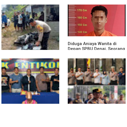
Diduga Jadi Korban
Polsek Entikong Gelar Apel
Penyebaran Foto Pribadi
Siaga Karhutla 2026, Sinergi
dan Dicemarkan di TikTok,
Lintas Sektor Cegah
AF Lapor ke Polda Sumut
Kebakaran Hutan dan Lahan
Diduga Aniaya Wanita di
Depan SPBU Denai, Seorang
Pria Diamankan Polsek
Medan Area
Truk Kontainer Oleng Tabrak
Vario, Warga Kapuas
Meninggal di Dusun Mak
Tampong
Polsek Entikong Gagalkan
Kunker Perdana ke