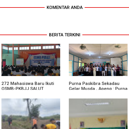
KOMENTAR ANDA
BERITA TERKINI
272 Mahasiswa Baru Ikuti
Purna Paskibra Sekadau
OSMB-PKBJJ SALUT
Gelar Musda , Apeng : Purna
Sekadau 2026
Paskibra Dapat Menjadi
Agen Terdepan Menjaga
Persatuan Dan Kesatuan
Bangsa