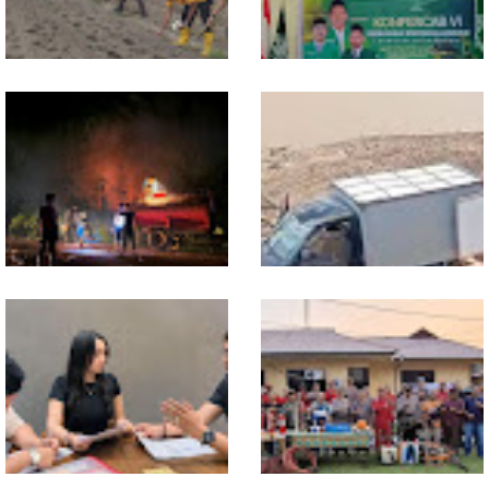
Dukung Swasembada
Sekwil GP Ansor Kalbar
Pangan, Polsek Entikong
Hadiri Konfercab Sanggau:
Tanam dan Rawat Jagung
Kader Harus Militan dan
Hibrida di Demplot Entikong
Bermanfaat
Tapang
13 Jam Berjuang, Polsek
Mobil Box Terjun ke Jurang
Toba dan Warga Berhasil
Depan KC, Diduga Rem
Jinakkan Karhutla 7 Hektare
Blong
di Desa Bagan Asam