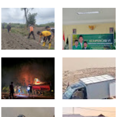
Sekadau 2026
Paskibra Dapat Menjadi
Agen Terdepan Menjaga
Persatuan Dan Kesatuan
Bangsa
Dukung Swasembada
Sekwil GP Ansor Kalbar
Pangan, Polsek Entikong
Hadiri Konfercab Sanggau:
Tanam dan Rawat Jagung
Kader Harus Militan dan
Hibrida di Demplot Entikong
Bermanfaat
Tapang