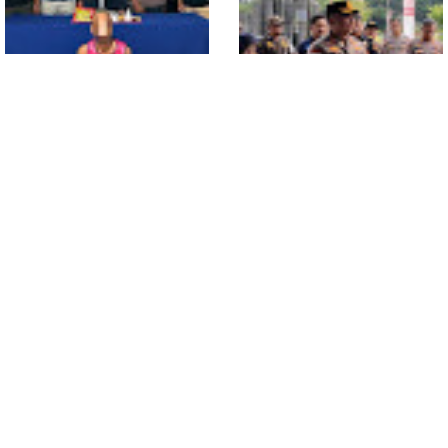
Polsek Entikong Gagalkan
Kunker Perdana ke
Peredaran Sabu 151,76
Entikong, Kapolres Sanggau:
Gram di Perbatasan
Keamanan Perbatasan
Tanggung Jawab Bersama