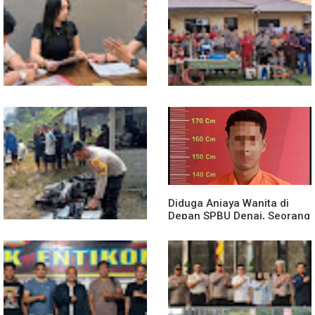
13 Jam Berjuang, Polsek
Mobil Box Terjun ke Jurang
Toba dan Warga Berhasil
Depan KC, Diduga Rem
Jinakkan Karhutla 7 Hektare
Blong
di Desa Bagan Asam
Diduga Jadi Korban
Polsek Entikong Gelar Apel
Penyebaran Foto Pribadi
Siaga Karhutla 2026, Sinergi
dan Dicemarkan di TikTok,
Lintas Sektor Cegah
AF Lapor ke Polda Sumut
Kebakaran Hutan dan Lahan
Diduga Aniaya Wanita di
Depan SPBU Denai, Seorang
Pria Diamankan Polsek
Medan Area
Truk Kontainer Oleng Tabrak
Vario, Warga Kapuas
Meninggal di Dusun Mak
Tampong