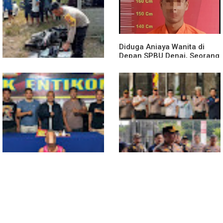
Penyebaran Foto Pribadi
Siaga Karhutla 2026, Sinergi
dan Dicemarkan di TikTok,
Lintas Sektor Cegah
AF Lapor ke Polda Sumut
Kebakaran Hutan dan Lahan
Diduga Aniaya Wanita di
Depan SPBU Denai, Seorang
Pria Diamankan Polsek
Medan Area
Truk Kontainer Oleng Tabrak
Vario, Warga Kapuas
Meninggal di Dusun Mak
Tampong
Polsek Entikong Gagalkan
Kunker Perdana ke
Peredaran Sabu 151,76
Entikong, Kapolres Sanggau:
Gram di Perbatasan
Keamanan Perbatasan
Tanggung Jawab Bersama