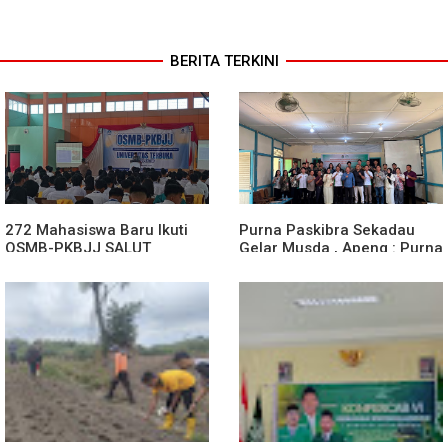
BERITA TERKINI
272 Mahasiswa Baru Ikuti
Purna Paskibra Sekadau
OSMB-PKBJJ SALUT
Gelar Musda , Apeng : Purna
Sekadau 2026
Paskibra Dapat Menjadi
Agen Terdepan Menjaga
Persatuan Dan Kesatuan
Bangsa