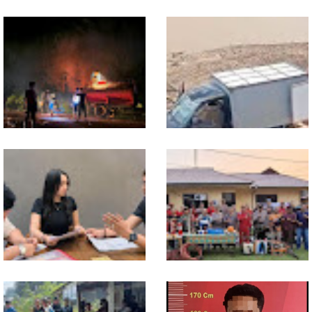
Dukung Swasembada
Sekwil GP Ansor Kalbar
Pangan, Polsek Entikong
Hadiri Konfercab Sanggau:
Tanam dan Rawat Jagung
Kader Harus Militan dan
Hibrida di Demplot Entikong
Bermanfaat
Tapang
13 Jam Berjuang, Polsek
Mobil Box Terjun ke Jurang
Toba dan Warga Berhasil
Depan KC, Diduga Rem
Jinakkan Karhutla 7 Hektare
Blong
di Desa Bagan Asam
Diduga Jadi Korban
Polsek Entikong Gelar Apel