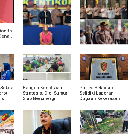
Wanita
Denai,
sek
Polsek Entikong
Kunker Perdana ke
Gagalkan Peredaran
Entikong, Kapolres
Sabu 151,76 Gram di
Sanggau: Keamanan
Perbatasan
Perbatasan Tanggung
Jawab Bersama
 Sekda
Bangun Kemitraan
Polres Sekadau
rot,
Strategis, Ojol Sumut
Selidiki Laporan
is
Siap Bersinergi
Dugaan Kekerasan
Menciptakan
Seksual Terhadap
adap
Lingkungan yang
Anak Dibawah Umur
Tertib dan Kondusif