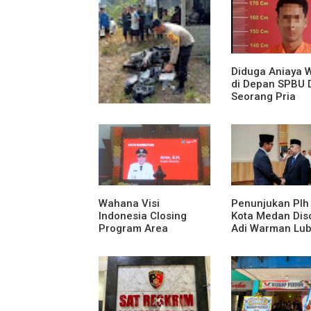
Diduga Aniaya 
di Depan SPBU 
Seorang Pria
Diamankan Pol
Medan Area
Truk Kontainer Oleng
Tabrak Vario, Warga
Kapuas Meninggal di
Dusun Mak Tampong
Wahana Visi
Penunjukan Plh
Indonesia Closing
Kota Medan Diso
Program Area
Adi Warman Lub
Sekadau
Pertanyakan
Komitmen terh
Sistem Merit