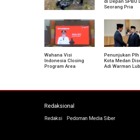
di Depan SPBU 
Seorang Pria
Diamankan Pol
Medan Area
Truk Kontainer Oleng
Tabrak Vario, Warga
Kapuas Meninggal di
Dusun Mak Tampong
Wahana Visi
Penunjukan Plh
Indonesia Closing
Kota Medan Diso
Program Area
Adi Warman Lub
Sekadau
Pertanyakan
Komitmen terh
Sistem Merit
Redaksional
Redaksi
Pedoman Media Siber