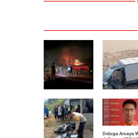
13 Jam Berjuang,
Mobil Box Terju
Polsek Toba dan
Jurang Depan K
Warga Berhasil
Diduga Rem Blo
Jinakkan Karhutla 7
Hektare di Desa
Bagan Asam
Diduga Aniaya 