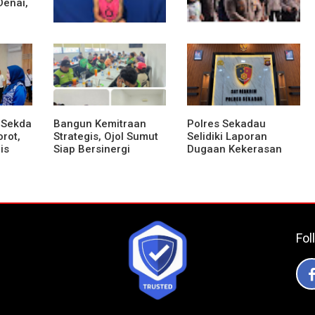
Denai,
sek
Polsek Entikong
Kunker Perdana ke
Gagalkan Peredaran
Entikong, Kapolres
Sabu 151,76 Gram di
Sanggau: Keamanan
Perbatasan
Perbatasan Tanggung
Jawab Bersama
 Sekda
Bangun Kemitraan
Polres Sekadau
rot,
Strategis, Ojol Sumut
Selidiki Laporan
is
Siap Bersinergi
Dugaan Kekerasan
Menciptakan
Seksual Terhadap
adap
Lingkungan yang
Anak Dibawah Umur
Tertib dan Kondusif
Fol