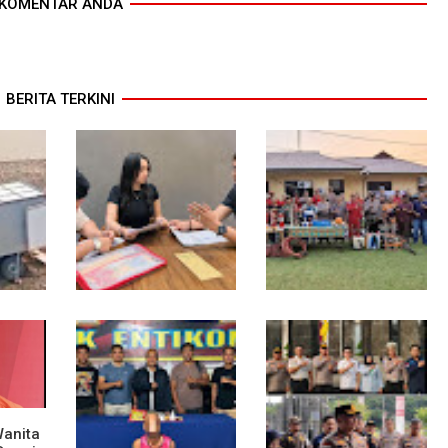
KOMENTAR ANDA
BERITA TERKINI
n ke
Diduga Jadi Korban
Polsek Entikong Gelar
C,
Penyebaran Foto
Apel Siaga Karhutla
ng
Pribadi dan
2026, Sinergi Lintas
Dicemarkan di TikTok,
Sektor Cegah
AF Lapor ke Polda
Kebakaran Hutan dan
Sumut
Lahan
Wanita