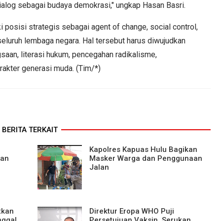
log sebagai budaya demokrasi," ungkap Hasan Basri.
osisi strategis sebagai agent of change, social control,
i seluruh lembaga negara. Hal tersebut harus diwujudkan
saan, literasi hukum, pencegahan radikalisme,
akter generasi muda. (Tim/*)
BERITA TERKAIT
Kapolres Kapuas Hulu Bagikan
nan
Masker Warga dan Penggunaan
Jalan
tkan
Direktur Eropa WHO Puji
nggal
Persetujuan Vaksin, Serukan