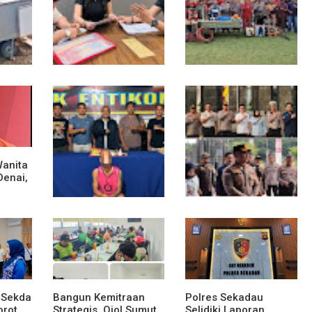
n ke
Diduga Jadi Korban
Polsek Entikong Gelar
C,
Penyebaran Foto
Apel Siaga Karhutla
ng
Pribadi dan
2026, Sinergi Lintas
Dicemarkan di TikTok,
Sektor Cegah
AF Lapor ke Polda
Kebakaran Hutan dan
Sumut
Lahan
Wanita
Denai,
sek
Polsek Entikong
Kunker Perdana ke
Gagalkan Peredaran
Entikong, Kapolres
Sabu 151,76 Gram di
Sanggau: Keamanan
Perbatasan
Perbatasan Tanggung
Jawab Bersama
 Sekda
Bangun Kemitraan
Polres Sekadau
rot,
Strategis, Ojol Sumut
Selidiki Laporan