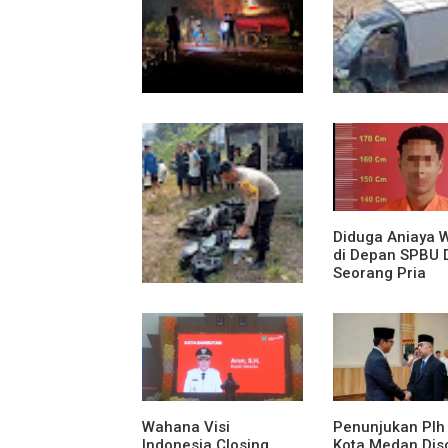
13 Jam Berjuang,
Mobil Box Terju
Polsek Toba dan
Jurang Depan K
Warga Berhasil
Diduga Rem Blo
Jinakkan Karhutla 7
Hektare di Desa
Bagan Asam
Diduga Aniaya 
di Depan SPBU 
Seorang Pria
Diamankan Pol
Medan Area
Truk Kontainer Oleng
Tabrak Vario, Warga
Kapuas Meninggal di
Dusun Mak Tampong
Wahana Visi
Penunjukan Plh
Indonesia Closing
Kota Medan Diso