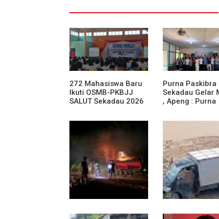
272 Mahasiswa Baru
Purna Paskibra
Ikuti OSMB-PKBJJ
Sekadau Gelar
SALUT Sekadau 2026
, Apeng : Purna
Paskibra Dapat
Menjadi Agen
Terdepan Menj
Persatuan Dan
Kesatuan Bang
13 Jam Berjuang,
Mobil Box Terju