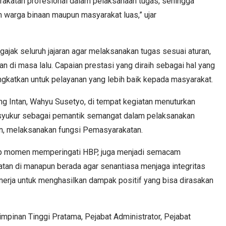
akatan profesional dalam pelaksanaan tugas, sehingga
warga binaan maupun masyarakat luas,” ujar
ngajak seluruh jajaran agar melaksanakan tugas sesuai aturan,
 di masa lalu. Capaian prestasi yang diraih sebagai hal yang
gkatkan untuk pelayanan yang lebih baik kepada masyarakat.
ng Intan, Wahyu Susetyo, di tempat kegiatan menuturkan
 syukur sebagai pemantik semangat dalam pelaksanakan
an, melaksanakan fungsi Pemasyarakatan.
iap momen memperingati HBP, juga menjadi semacam
atan di manapun berada agar senantiasa menjaga integritas
inerja untuk menghasilkan dampak positif yang bisa dirasakan
Pimpinan Tinggi Pratama, Pejabat Administrator, Pejabat