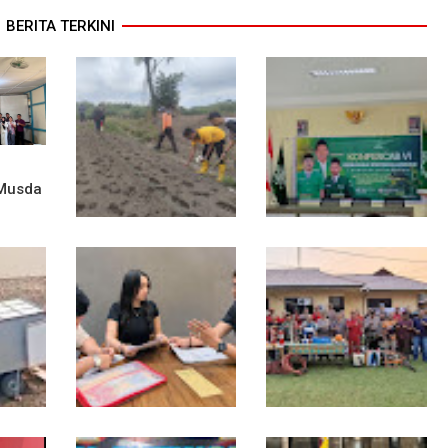
BERITA TERKINI
 Musda
Dukung Swasembada
Sekwil GP Ansor
aga
Pangan, Polsek
Kalbar Hadiri
Entikong Tanam dan
Konfercab Sanggau:
sa
Rawat Jagung Hibrida
Kader Harus Militan
di Demplot Entikong
dan Bermanfaat
Tapang
n ke
Diduga Jadi Korban
Polsek Entikong Gelar