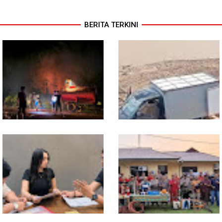
BERITA TERKINI
13 Jam Berjuang, Polsek
Mobil Box Terjun ke Jurang
Toba dan Warga Berhasil
Depan KC, Diduga Rem
Jinakkan Karhutla 7 Hektare
Blong
di Desa Bagan Asam