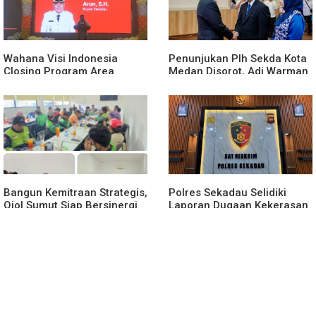
Peredaran Sabu 151,76
Entikong, Kapolres Sanggau:
Gram di Perbatasan
Keamanan Perbatasan
Tanggung Jawab Bersama
Wahana Visi Indonesia
Penunjukan Plh Sekda Kota
Closing Program Area
Medan Disorot, Adi Warman
Sekadau
Lubis Pertanyakan
Komitmen terhadap Sistem
Merit
Bangun Kemitraan Strategis,
Polres Sekadau Selidiki
Ojol Sumut Siap Bersinergi
Laporan Dugaan Kekerasan
Menciptakan Lingkungan
Seksual Terhadap Anak
yang Tertib dan Kondusif
Dibawah Umur