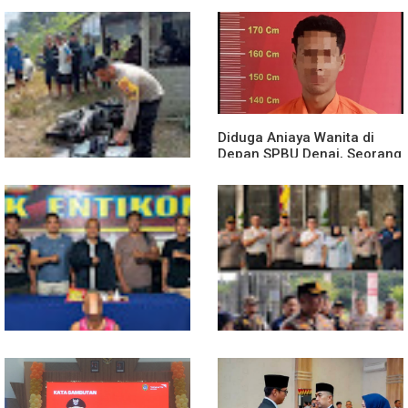
Diduga Jadi Korban
Polsek Entikong Gelar Apel
Penyebaran Foto Pribadi
Siaga Karhutla 2026, Sinergi
dan Dicemarkan di TikTok,
Lintas Sektor Cegah
AF Lapor ke Polda Sumut
Kebakaran Hutan dan Lahan
Diduga Aniaya Wanita di
Depan SPBU Denai, Seorang
Pria Diamankan Polsek
Medan Area
Truk Kontainer Oleng Tabrak
Vario, Warga Kapuas
Meninggal di Dusun Mak
Tampong
Polsek Entikong Gagalkan
Kunker Perdana ke